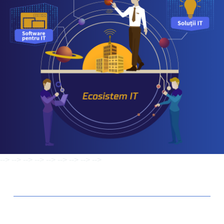
-->
-->
-->
-->
-->
-->
-->
-->
-->