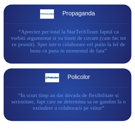
Propaganda
“Apreciez per total la StarTechTeam faptul ca
vorbiti argumentat si va tineti de cuvant (cam fac tot
ce promit). Sper intr-o colaborare cel putin la fel de
buna ca pana in momentul de fata”
Policolor
“In scurt timp au dat dovada de flexibilitate si
seriozitate, fapt care ne determina sa ne gandim la o
extindere a colaborarii pe viitor”