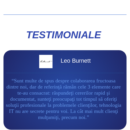
TESTIMONIALE
Leo Burnett
“Sunt multe de spus despre colaborarea fructoasa
dintre noi, dar de referinţă rămân cele 3 elemente care
te-au consacrat: răspundeţi cererilor rapid şi
documentat, sunteţi preocupaţi tot timpul să oferiţi
soluţii profesionale la problemele clienţilor, tehnologia
IT nu are secrete pentru voi. La cât mai mult clienţi
mulţumiţi, precum noi.”